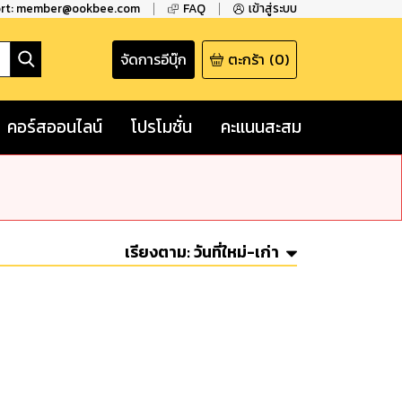
ort: member@ookbee.com
FAQ
เข้าสู่ระบบ
จัดการอีบุ๊ก
ตะกร้า
(
0
)
คอร์สออนไลน์
โปรโมชั่น
คะแนนสะสม
เรียงตาม:
วันที่ใหม่-เก่า