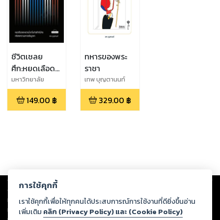
ชีวิตเชลย
ทหารของพระ
ศึก:หยดเลือด
ราชา
และหยาดน้ำตา
มหาวิทยาลัย
เทพ บุญตานนท์
มหิดล,เทพ บุญตา
ในค่ายกักกัน
149.00
฿
329.00
฿
นนท์
ไทยหลัง
สงครามมหา
เอเชียบูรพา
Copyright ©
2026
Storylog Co., Ltd. - สตอรี่ล็อกขอสงวนสิทธิ์ไม่รับผิดชอบ
การใช้คุกกี้
ต่อผลงานหรือเนื้อหาใดที่อัปโหลดผ่านเว็บไซต์และปรากฏว่าละเมิดสิทธิใน
ทรัพย์สินทางปัญญาของบุคคลอื่นหรือขัดต่อกฎหมายและศีลธรรม ดังนั้น ผู้อ่าน
เราใช้คุกกี้เพื่อให้ทุกคนได้ประสบการณ์การใช้งานที่ดียิ่งขึ้นอ่าน
ทุกท่านโปรดใช้วิจารณญาณในการกลั่นกรองด้วยตนเอง และหากท่านพบว่าส่วน
เพิ่มเติม
คลิก (Privacy Policy) และ (Cookie Policy)
หนึ่งส่วนใดขัดต่อกฎหมายและศีลธรรม กรุณาแจ้งมายังบริษัท เพื่อทีมงานจะได้