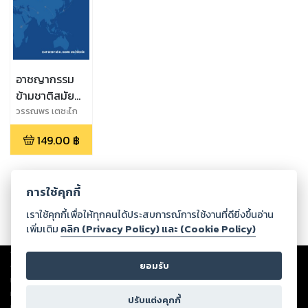
อาชญากรรม
ข้ามชาติสมัย
ใหม่ และความ
วรรณพร เตชะไก
ศิยวณิช
ร่วมมือระหว่าง
149.00
฿
ประเทศ
การใช้คุกกี้
เราใช้คุกกี้เพื่อให้ทุกคนได้ประสบการณ์การใช้งานที่ดียิ่งขึ้นอ่าน
เพิ่มเติม
คลิก (Privacy Policy) และ (Cookie Policy)
Copyright ©
2026
Storylog Co., Ltd. - สตอรี่ล็อกขอสงวนสิทธิ์ไม่รับผิดชอบ
ต่อผลงานหรือเนื้อหาใดที่อัปโหลดผ่านเว็บไซต์และปรากฏว่าละเมิดสิทธิใน
ยอมรับ
ทรัพย์สินทางปัญญาของบุคคลอื่นหรือขัดต่อกฎหมายและศีลธรรม ดังนั้น ผู้อ่าน
ทุกท่านโปรดใช้วิจารณญาณในการกลั่นกรองด้วยตนเอง และหากท่านพบว่าส่วน
ปรับแต่งคุกกี้
หนึ่งส่วนใดขัดต่อกฎหมายและศีลธรรม กรุณาแจ้งมายังบริษัท เพื่อทีมงานจะได้