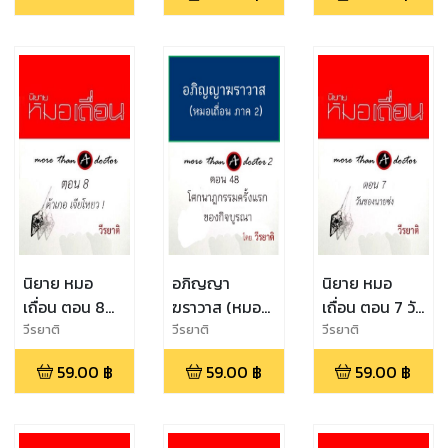
ไม่ธรรมดา
นิยาย หมอ
อภิญญา
นิยาย หมอ
เถื่อน ตอน 8
ฆราวาส (หมอ
เถื่อน ตอน 7 วัน
ต้าเกอ เจียโหย
เถื่อนภาค 2)
ของนายซ่ง
วีรยาติ
วีรยาติ
วีรยาติ
ว !
ตอน 48 โศก
59.00
฿
59.00
฿
59.00
฿
นาฎกรรมครั้ง
แรกของกิจ
บูรณา