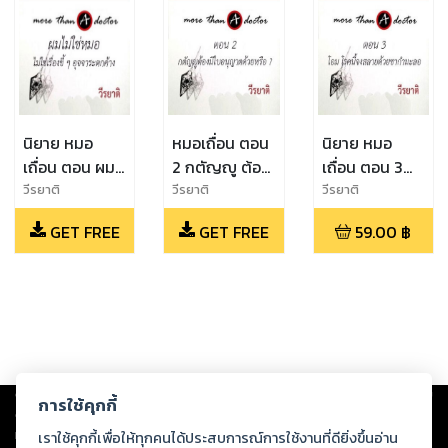
นิยาย หมอ
หมอเถื่อน ตอน
นิยาย หมอ
เถื่อน ตอน ผม
2 กตัญญู ต้อง
เถื่อน ตอน 3
ไม่ใช่หมอ ไม่ใช่
มีใบอนุญาต
โอม.... โรคนี้ จง
วีรยาติ
วีรยาติ
วีรยาติ
เรื่องขี้ ๆ
ด้วยหรือ ?
สลายด้วยชา
GET FREE
GET FREE
59.00
฿
อุจจาระตกค้าง
กำมะลอ !
Copyright ©
2026
Storylog Co., Ltd. - สตอรี่ล็อกขอสงวนสิทธิ์ไม่รับผิดชอบ
การใช้คุกกี้
ต่อผลงานหรือเนื้อหาใดที่อัปโหลดผ่านเว็บไซต์และปรากฏว่าละเมิดสิทธิใน
ทรัพย์สินทางปัญญาของบุคคลอื่นหรือขัดต่อกฎหมายและศีลธรรม ดังนั้น ผู้อ่าน
เราใช้คุกกี้เพื่อให้ทุกคนได้ประสบการณ์การใช้งานที่ดียิ่งขึ้นอ่าน