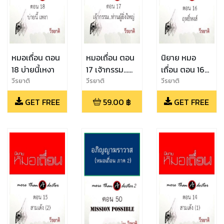
หมอเถื่อน ตอน
หมอเถื่อน ตอน
นิยาย หมอ
18 บ่ายนี้เหงา
17 เจ้ากรรม…
เถื่อน ตอน 16
ท่านผู้ยิ่งใหญ่
ฤทธิ์หงส์
วีรยาติ
วีรยาติ
วีรยาติ
GET FREE
59.00
฿
GET FREE