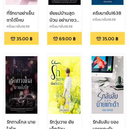
ที่รักขาอย่าเย็น
ยัยแม่บ้านสุด
ครีษมายัน1638
ชาได้ไหม
ป่วน อย่ามาชวน
ครีษมายัน1638
ให้รัก
ครีษมายัน1638
ครีษมายัน1638
35.00
฿
69.00
฿
35.00
฿
รักทางไกล นาย
รักวุ่นวาย ยัย
รักลับลับ ของ
ไฮโซ
เด็กอ้วน
นายแกะดำ