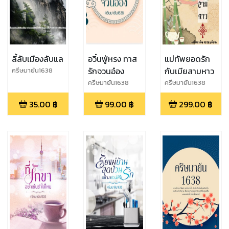
ลี้ลับเมืองลับแล
อวิ๋นฟู่หรง ทาส
แม่ทัพยอดรัก
รักจวนอ๋อง
กับเมียสามหาว
ครีษมายัน1638
ครีษมายัน1638
ครีษมายัน1638
35.00
฿
99.00
฿
299.00
฿