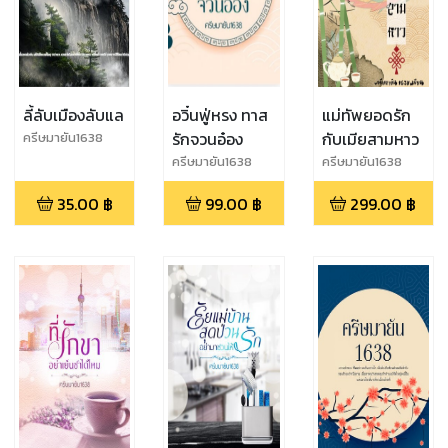
ลี้ลับเมืองลับแล
อวิ๋นฟู่หรง ทาส
แม่ทัพยอดรัก
รักจวนอ๋อง
กับเมียสามหาว
ครีษมายัน1638
ครีษมายัน1638
ครีษมายัน1638
35.00
฿
99.00
฿
299.00
฿