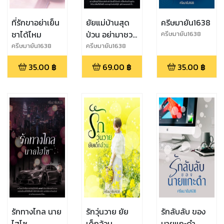
ที่รักขาอย่าเย็น
ยัยแม่บ้านสุด
ครีษมายัน1638
ชาได้ไหม
ป่วน อย่ามาชวน
ครีษมายัน1638
ให้รัก
ครีษมายัน1638
ครีษมายัน1638
35.00
฿
69.00
฿
35.00
฿
รักทางไกล นาย
รักวุ่นวาย ยัย
รักลับลับ ของ
ไฮโซ
เด็กอ้วน
นายแกะดำ