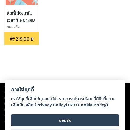
สิ่งที่ใช่จะมาใน
เวลาที่เหมาะสม
หมอจริง
219.00
฿
Copyright ©
2026
Storylog Co., Ltd. - สตอรี่ล็อกขอสงวนสิทธิ์ไม่รับผิดชอบ
การใช้คุกกี้
ต่อผลงานหรือเนื้อหาใดที่อัปโหลดผ่านเว็บไซต์และปรากฏว่าละเมิดสิทธิใน
ทรัพย์สินทางปัญญาของบุคคลอื่นหรือขัดต่อกฎหมายและศีลธรรม ดังนั้น ผู้อ่าน
เราใช้คุกกี้เพื่อให้ทุกคนได้ประสบการณ์การใช้งานที่ดียิ่งขึ้นอ่าน
ทุกท่านโปรดใช้วิจารณญาณในการกลั่นกรองด้วยตนเอง และหากท่านพบว่าส่วน
เพิ่มเติม
คลิก (Privacy Policy) และ (Cookie Policy)
หนึ่งส่วนใดขัดต่อกฎหมายและศีลธรรม กรุณาแจ้งมายังบริษัท เพื่อทีมงานจะได้
ดำเนินการในทันที ทั้งนี้ ทางสตอรี่ล็อกขอสงวนลิขสิทธิ์ตามพระราชบัญญัติ
ยอมรับ
ลิขสิทธิ์ พ.ศ. 2537 (ฉบับล่าสุด)