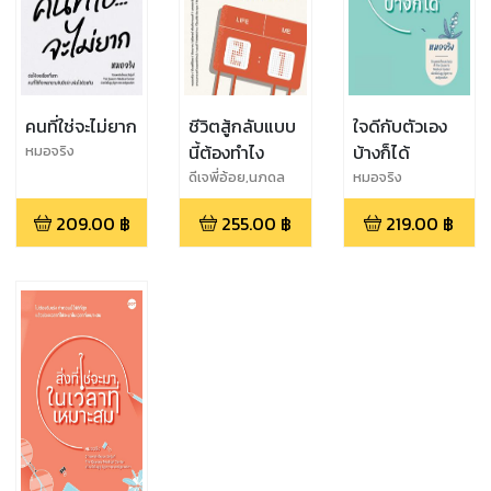
คนที่ใช่จะไม่ยาก
ชีวิตสู้กลับแบบ
ใจดีกับตัวเอง
นี้ต้องทำไง
บ้างก็ได้
หมอจริง
ดีเจพี่อ้อย,นภดล
หมอจริง
ร่มโพธิ์,คิดมาก,โสภ
209.00
฿
255.00
฿
219.00
฿
ณ ศุภมั่งมี,โอมศิริ
วีระกุล,สุริพงษ์
ตันติยา
นนท์,TaxBugnom
s,อานนทวงศ์ มฤค
พิทักษ์,หมอ
จริง,Low
Profile,เธมส์
THINKต่าง,ทำเรื่อง
เล่นให้เป็นเรื่อง
ใหญ่ ,ทิง (วันนี้เจอ
นั่น)