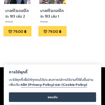
มาสค์ไรเดอร์ไค
มาสค์ไรเดอร์ไค
ซะ 913 เล่ม 2
ซะ 913 เล่ม 1
Inoue
Inoue
Toshiki,Kanoe
Toshiki,Kanoe
79.00
฿
79.00
฿
Yushi
Yushi
Copyright ©
2026
Storylog Co., Ltd. - สตอรี่ล็อกขอสงวนสิทธิ์ไม่รับผิดชอบ
การใช้คุกกี้
ต่อผลงานหรือเนื้อหาใดที่อัปโหลดผ่านเว็บไซต์และปรากฏว่าละเมิดสิทธิใน
ทรัพย์สินทางปัญญาของบุคคลอื่นหรือขัดต่อกฎหมายและศีลธรรม ดังนั้น ผู้อ่าน
เราใช้คุกกี้เพื่อให้ทุกคนได้ประสบการณ์การใช้งานที่ดียิ่งขึ้นอ่าน
ทุกท่านโปรดใช้วิจารณญาณในการกลั่นกรองด้วยตนเอง และหากท่านพบว่าส่วน
เพิ่มเติม
คลิก (Privacy Policy) และ (Cookie Policy)
หนึ่งส่วนใดขัดต่อกฎหมายและศีลธรรม กรุณาแจ้งมายังบริษัท เพื่อทีมงานจะได้
ดำเนินการในทันที ทั้งนี้ ทางสตอรี่ล็อกขอสงวนลิขสิทธิ์ตามพระราชบัญญัติ
ยอมรับ
ลิขสิทธิ์ พ.ศ. 2537 (ฉบับล่าสุด)