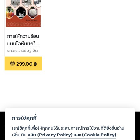
การให้ความร้อน
แบบโอห์มมิกใน
การแปรรูป
รศ.ดร.วีรเชษฐ์ จิต
ตาณิชย์
อาหาร
299.00
฿
Copyright ©
2026
Storylog Co., Ltd. - สตอรี่ล็อกขอสงวนสิทธิ์ไม่รับผิดชอบ
การใช้คุกกี้
ต่อผลงานหรือเนื้อหาใดที่อัปโหลดผ่านเว็บไซต์และปรากฏว่าละเมิดสิทธิใน
ทรัพย์สินทางปัญญาของบุคคลอื่นหรือขัดต่อกฎหมายและศีลธรรม ดังนั้น ผู้อ่าน
เราใช้คุกกี้เพื่อให้ทุกคนได้ประสบการณ์การใช้งานที่ดียิ่งขึ้นอ่าน
ทุกท่านโปรดใช้วิจารณญาณในการกลั่นกรองด้วยตนเอง และหากท่านพบว่าส่วน
เพิ่มเติม
คลิก (Privacy Policy) และ (Cookie Policy)
หนึ่งส่วนใดขัดต่อกฎหมายและศีลธรรม กรุณาแจ้งมายังบริษัท เพื่อทีมงานจะได้