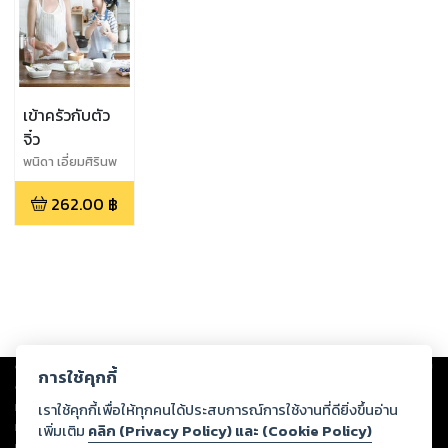
เข้าครัวกับตัว
จิ๋ว
พนิดา เอี่ยมศิรินพ
กุล
262.00
฿
Copyright ©
2026
Storylog Co., Ltd. - สตอรี่ล็อกขอสงวนสิทธิ์ไม่รับผิดชอบ
การใช้คุกกี้
ต่อผลงานหรือเนื้อหาใดที่อัปโหลดผ่านเว็บไซต์และปรากฏว่าละเมิดสิทธิใน
ทรัพย์สินทางปัญญาของบุคคลอื่นหรือขัดต่อกฎหมายและศีลธรรม ดังนั้น ผู้อ่าน
เราใช้คุกกี้เพื่อให้ทุกคนได้ประสบการณ์การใช้งานที่ดียิ่งขึ้นอ่าน
ทุกท่านโปรดใช้วิจารณญาณในการกลั่นกรองด้วยตนเอง และหากท่านพบว่าส่วน
เพิ่มเติม
คลิก (Privacy Policy) และ (Cookie Policy)
หนึ่งส่วนใดขัดต่อกฎหมายและศีลธรรม กรุณาแจ้งมายังบริษัท เพื่อทีมงานจะได้