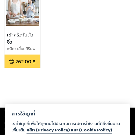
เข้าครัวกับตัว
จิ๋ว
พนิดา เอี่ยมศิรินพ
กุล
262.00
฿
Copyright ©
2026
Storylog Co., Ltd. - สตอรี่ล็อกขอสงวนสิทธิ์ไม่รับผิดชอบ
การใช้คุกกี้
ต่อผลงานหรือเนื้อหาใดที่อัปโหลดผ่านเว็บไซต์และปรากฏว่าละเมิดสิทธิใน
ทรัพย์สินทางปัญญาของบุคคลอื่นหรือขัดต่อกฎหมายและศีลธรรม ดังนั้น ผู้อ่าน
เราใช้คุกกี้เพื่อให้ทุกคนได้ประสบการณ์การใช้งานที่ดียิ่งขึ้นอ่าน
ทุกท่านโปรดใช้วิจารณญาณในการกลั่นกรองด้วยตนเอง และหากท่านพบว่าส่วน
เพิ่มเติม
คลิก (Privacy Policy) และ (Cookie Policy)
หนึ่งส่วนใดขัดต่อกฎหมายและศีลธรรม กรุณาแจ้งมายังบริษัท เพื่อทีมงานจะได้