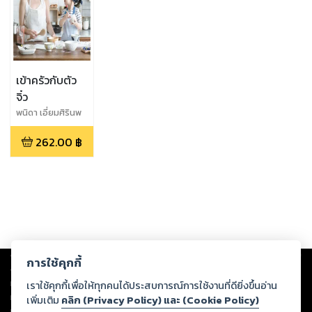
เข้าครัวกับตัว
จิ๋ว
พนิดา เอี่ยมศิรินพ
กุล
262.00
฿
Copyright ©
2026
Storylog Co., Ltd. - สตอรี่ล็อกขอสงวนสิทธิ์ไม่รับผิดชอบ
การใช้คุกกี้
ต่อผลงานหรือเนื้อหาใดที่อัปโหลดผ่านเว็บไซต์และปรากฏว่าละเมิดสิทธิใน
ทรัพย์สินทางปัญญาของบุคคลอื่นหรือขัดต่อกฎหมายและศีลธรรม ดังนั้น ผู้อ่าน
เราใช้คุกกี้เพื่อให้ทุกคนได้ประสบการณ์การใช้งานที่ดียิ่งขึ้นอ่าน
ทุกท่านโปรดใช้วิจารณญาณในการกลั่นกรองด้วยตนเอง และหากท่านพบว่าส่วน
เพิ่มเติม
คลิก (Privacy Policy) และ (Cookie Policy)
หนึ่งส่วนใดขัดต่อกฎหมายและศีลธรรม กรุณาแจ้งมายังบริษัท เพื่อทีมงานจะได้