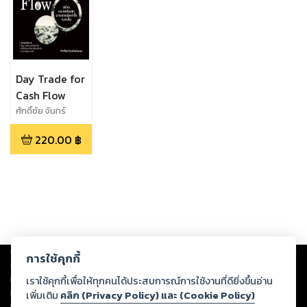
Day Trade for
Cash Flow
ศักดิ์ชัย จันทร์
พร้อมสุช
220.00
฿
Copyright ©
2026
Storylog Co., Ltd. - สตอรี่ล็อกขอสงวนสิทธิ์ไม่รับผิดชอบ
การใช้คุกกี้
ต่อผลงานหรือเนื้อหาใดที่อัปโหลดผ่านเว็บไซต์และปรากฏว่าละเมิดสิทธิใน
ทรัพย์สินทางปัญญาของบุคคลอื่นหรือขัดต่อกฎหมายและศีลธรรม ดังนั้น ผู้อ่าน
เราใช้คุกกี้เพื่อให้ทุกคนได้ประสบการณ์การใช้งานที่ดียิ่งขึ้นอ่าน
ทุกท่านโปรดใช้วิจารณญาณในการกลั่นกรองด้วยตนเอง และหากท่านพบว่าส่วน
เพิ่มเติม
คลิก (Privacy Policy) และ (Cookie Policy)
หนึ่งส่วนใดขัดต่อกฎหมายและศีลธรรม กรุณาแจ้งมายังบริษัท เพื่อทีมงานจะได้