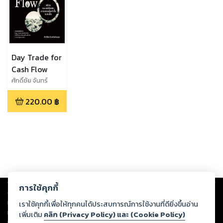
Day Trade for
Cash Flow
ศักดิ์ชัย จันทร์
พร้อมสุช
220.00
฿
Copyright ©
2026
Storylog Co., Ltd. - สตอรี่ล็อกขอสงวนสิทธิ์ไม่รับผิดชอบ
การใช้คุกกี้
ต่อผลงานหรือเนื้อหาใดที่อัปโหลดผ่านเว็บไซต์และปรากฏว่าละเมิดสิทธิใน
ทรัพย์สินทางปัญญาของบุคคลอื่นหรือขัดต่อกฎหมายและศีลธรรม ดังนั้น ผู้อ่าน
เราใช้คุกกี้เพื่อให้ทุกคนได้ประสบการณ์การใช้งานที่ดียิ่งขึ้นอ่าน
ทุกท่านโปรดใช้วิจารณญาณในการกลั่นกรองด้วยตนเอง และหากท่านพบว่าส่วน
เพิ่มเติม
คลิก (Privacy Policy) และ (Cookie Policy)
หนึ่งส่วนใดขัดต่อกฎหมายและศีลธรรม กรุณาแจ้งมายังบริษัท เพื่อทีมงานจะได้