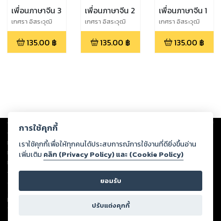
เพื่อนภาษาจีน 3
เพื่อนภาษาจีน 2
เพื่อนภาษาจีน 1
เกศรา อิสระวุฒิ
เกศรา อิสระวุฒิ
เกศรา อิสระวุฒิ
วรรธน์,หทัยรัตน์
วรรธน์,หทัยรัตน์
วรรธน์,หทัยรัตน์
135.00
฿
135.00
฿
135.00
฿
รัตนศิริวิไล
รัตนศิริวิไล
รัตนศิริวิไล
Copyright ©
2026
Storylog Co., Ltd. - สตอรี่ล็อกขอสงวนสิทธิ์ไม่รับผิดชอบ
การใช้คุกกี้
ต่อผลงานหรือเนื้อหาใดที่อัปโหลดผ่านเว็บไซต์และปรากฏว่าละเมิดสิทธิใน
ทรัพย์สินทางปัญญาของบุคคลอื่นหรือขัดต่อกฎหมายและศีลธรรม ดังนั้น ผู้อ่าน
เราใช้คุกกี้เพื่อให้ทุกคนได้ประสบการณ์การใช้งานที่ดียิ่งขึ้นอ่าน
ทุกท่านโปรดใช้วิจารณญาณในการกลั่นกรองด้วยตนเอง และหากท่านพบว่าส่วน
เพิ่มเติม
คลิก (Privacy Policy) และ (Cookie Policy)
หนึ่งส่วนใดขัดต่อกฎหมายและศีลธรรม กรุณาแจ้งมายังบริษัท เพื่อทีมงานจะได้
ดำเนินการในทันที ทั้งนี้ ทางสตอรี่ล็อกขอสงวนลิขสิทธิ์ตามพระราชบัญญัติ
ยอมรับ
ลิขสิทธิ์ พ.ศ. 2537 (ฉบับล่าสุด)
For support: member@ookbee.com
ปรับแต่งคุกกี้
Version
1.3.17