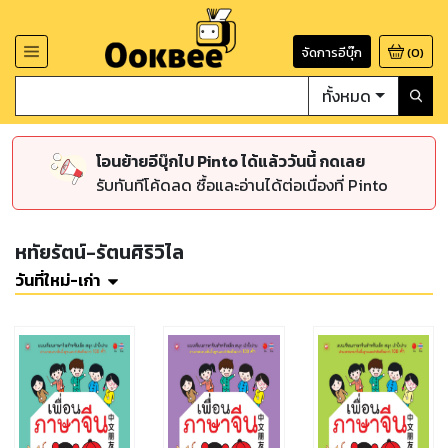
จัดการอีบุ๊ก
(
0
)
ทั้งหมด
โอนย้ายอีบุ๊กไป Pinto ได้แล้ววันนี้ กดเลย
รับทันทีโค้ดลด ซื้อและอ่านได้ต่อเนื่องที่ Pinto
หทัยรัตน์-รัตนศิริวิไล
วันที่ใหม่-เก่า