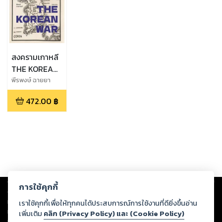
สงครามเกาหลี
THE KOREAN
WAR
พีรพงษ์ ฉายยา
ยนต์
472.00
฿
Copyright ©
2026
Storylog Co., Ltd. - สตอรี่ล็อกขอสงวนสิทธิ์ไม่รับผิดชอบ
การใช้คุกกี้
ต่อผลงานหรือเนื้อหาใดที่อัปโหลดผ่านเว็บไซต์และปรากฏว่าละเมิดสิทธิใน
ทรัพย์สินทางปัญญาของบุคคลอื่นหรือขัดต่อกฎหมายและศีลธรรม ดังนั้น ผู้อ่าน
เราใช้คุกกี้เพื่อให้ทุกคนได้ประสบการณ์การใช้งานที่ดียิ่งขึ้นอ่าน
ทุกท่านโปรดใช้วิจารณญาณในการกลั่นกรองด้วยตนเอง และหากท่านพบว่าส่วน
เพิ่มเติม
คลิก (Privacy Policy) และ (Cookie Policy)
หนึ่งส่วนใดขัดต่อกฎหมายและศีลธรรม กรุณาแจ้งมายังบริษัท เพื่อทีมงานจะได้