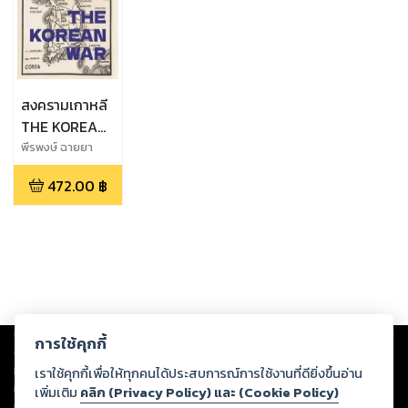
สงครามเกาหลี
THE KOREAN
WAR
พีรพงษ์ ฉายยา
ยนต์
472.00
฿
Copyright ©
2026
Storylog Co., Ltd. - สตอรี่ล็อกขอสงวนสิทธิ์ไม่รับผิดชอบ
การใช้คุกกี้
ต่อผลงานหรือเนื้อหาใดที่อัปโหลดผ่านเว็บไซต์และปรากฏว่าละเมิดสิทธิใน
ทรัพย์สินทางปัญญาของบุคคลอื่นหรือขัดต่อกฎหมายและศีลธรรม ดังนั้น ผู้อ่าน
เราใช้คุกกี้เพื่อให้ทุกคนได้ประสบการณ์การใช้งานที่ดียิ่งขึ้นอ่าน
ทุกท่านโปรดใช้วิจารณญาณในการกลั่นกรองด้วยตนเอง และหากท่านพบว่าส่วน
เพิ่มเติม
คลิก (Privacy Policy) และ (Cookie Policy)
หนึ่งส่วนใดขัดต่อกฎหมายและศีลธรรม กรุณาแจ้งมายังบริษัท เพื่อทีมงานจะได้