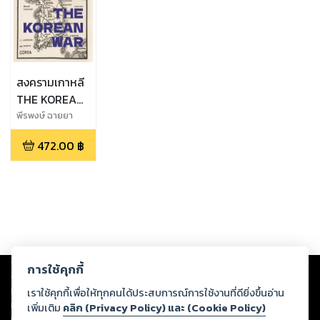
สงครามเกาหลี
THE KOREAN
WAR
พีรพงษ์ ฉายยา
ยนต์
472.00
฿
Copyright ©
2026
Storylog Co., Ltd. - สตอรี่ล็อกขอสงวนสิทธิ์ไม่รับผิดชอบ
การใช้คุกกี้
ต่อผลงานหรือเนื้อหาใดที่อัปโหลดผ่านเว็บไซต์และปรากฏว่าละเมิดสิทธิใน
ทรัพย์สินทางปัญญาของบุคคลอื่นหรือขัดต่อกฎหมายและศีลธรรม ดังนั้น ผู้อ่าน
เราใช้คุกกี้เพื่อให้ทุกคนได้ประสบการณ์การใช้งานที่ดียิ่งขึ้นอ่าน
ทุกท่านโปรดใช้วิจารณญาณในการกลั่นกรองด้วยตนเอง และหากท่านพบว่าส่วน
เพิ่มเติม
คลิก (Privacy Policy) และ (Cookie Policy)
หนึ่งส่วนใดขัดต่อกฎหมายและศีลธรรม กรุณาแจ้งมายังบริษัท เพื่อทีมงานจะได้