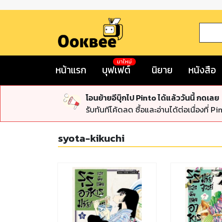
มาใหม่
หน้าแรก
บุฟเฟต์
นิยาย
หนังสือ
โอนย้ายอีบุ๊กไป Pinto ได้แล้ววันนี้ กดเลย
รับทันทีโค้ดลด ซื้อและอ่านได้ต่อเนื่องที่ Pi
syota-kikuchi