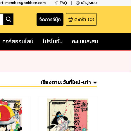
ort: member@ookbee.com
FAQ
เข้าสู่ระบบ
จัดการอีบุ๊ก
ตะกร้า
(
0
)
คอร์สออนไลน์
โปรโมชั่น
คะแนนสะสม
เรียงตาม:
วันที่ใหม่-เก่า