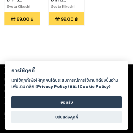
มหัศจรรย์ เล่ม
มหัศจรรย์ เล่ม
Syota Kikuchi
Syota Kikuchi
4
3
99.00
฿
99.00
฿
Copyright ©
2026
Storylog Co., Ltd. - สตอรี่ล็อกขอสงวนสิทธิ์ไม่รับผิดชอบ
การใช้คุกกี้
ต่อผลงานหรือเนื้อหาใดที่อัปโหลดผ่านเว็บไซต์และปรากฏว่าละเมิดสิทธิใน
ทรัพย์สินทางปัญญาของบุคคลอื่นหรือขัดต่อกฎหมายและศีลธรรม ดังนั้น ผู้อ่าน
เราใช้คุกกี้เพื่อให้ทุกคนได้ประสบการณ์การใช้งานที่ดียิ่งขึ้นอ่าน
ทุกท่านโปรดใช้วิจารณญาณในการกลั่นกรองด้วยตนเอง และหากท่านพบว่าส่วน
เพิ่มเติม
คลิก (Privacy Policy) และ (Cookie Policy)
หนึ่งส่วนใดขัดต่อกฎหมายและศีลธรรม กรุณาแจ้งมายังบริษัท เพื่อทีมงานจะได้
ดำเนินการในทันที ทั้งนี้ ทางสตอรี่ล็อกขอสงวนลิขสิทธิ์ตามพระราชบัญญัติ
ยอมรับ
ลิขสิทธิ์ พ.ศ. 2537 (ฉบับล่าสุด)
For support: member@ookbee.com
ปรับแต่งคุกกี้
Version
1.3.17