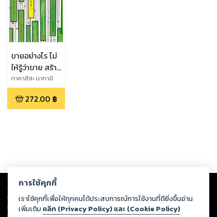
ขายอย่างไร ไม่
ให้รู้ว่าขาย สร้าง
กลยุทธ์การทำ
ทาคาฮิสะ นากาอิ
เงินโดย ‘ไม่
272.00
฿
ขาย’ ให้เกิดขึ้น
ได้จริง
Copyright ©
2026
Storylog Co., Ltd. - สตอรี่ล็อกขอสงวนสิทธิ์ไม่รับผิดชอบ
การใช้คุกกี้
ต่อผลงานหรือเนื้อหาใดที่อัปโหลดผ่านเว็บไซต์และปรากฏว่าละเมิดสิทธิใน
ทรัพย์สินทางปัญญาของบุคคลอื่นหรือขัดต่อกฎหมายและศีลธรรม ดังนั้น ผู้อ่าน
เราใช้คุกกี้เพื่อให้ทุกคนได้ประสบการณ์การใช้งานที่ดียิ่งขึ้นอ่าน
ทุกท่านโปรดใช้วิจารณญาณในการกลั่นกรองด้วยตนเอง และหากท่านพบว่าส่วน
เพิ่มเติม
คลิก (Privacy Policy) และ (Cookie Policy)
หนึ่งส่วนใดขัดต่อกฎหมายและศีลธรรม กรุณาแจ้งมายังบริษัท เพื่อทีมงานจะได้