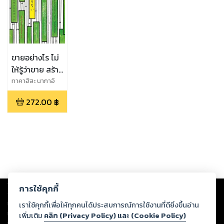
ขายอย่างไร ไม่
ให้รู้ว่าขาย สร้าง
กลยุทธ์การทำ
ทาคาฮิสะ นากาอิ
เงินโดย ‘ไม่
272.00
฿
ขาย’ ให้เกิดขึ้น
ได้จริง
Copyright ©
2026
Storylog Co., Ltd. - สตอรี่ล็อกขอสงวนสิทธิ์ไม่รับผิดชอบ
การใช้คุกกี้
ต่อผลงานหรือเนื้อหาใดที่อัปโหลดผ่านเว็บไซต์และปรากฏว่าละเมิดสิทธิใน
ทรัพย์สินทางปัญญาของบุคคลอื่นหรือขัดต่อกฎหมายและศีลธรรม ดังนั้น ผู้อ่าน
เราใช้คุกกี้เพื่อให้ทุกคนได้ประสบการณ์การใช้งานที่ดียิ่งขึ้นอ่าน
ทุกท่านโปรดใช้วิจารณญาณในการกลั่นกรองด้วยตนเอง และหากท่านพบว่าส่วน
เพิ่มเติม
คลิก (Privacy Policy) และ (Cookie Policy)
หนึ่งส่วนใดขัดต่อกฎหมายและศีลธรรม กรุณาแจ้งมายังบริษัท เพื่อทีมงานจะได้