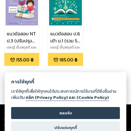
แนวข้อสอบ NT
แนวข้อสอบ ป.6
ป.3 (ปรับปรุง
เข้า ม.1 (รวม 5
ใหม่ล่าสุด) โดย
วิชา) เพิ่ม
เชษฐ์ ชั้นสกุลดี และ
เชษฐ์ ชั้นสกุลดี และ
คณะ
คณะ
พ.ศ. พัฒนา
ข้อสอบ Gifted
155.00
฿
185.00
฿
/ EP โดย
พ.ศ.พัฒนา
การใช้คุกกี้
เราใช้คุกกี้เพื่อให้ทุกคนได้ประสบการณ์การใช้งานที่ดียิ่งขึ้นอ่าน
เพิ่มเติม
คลิก (Privacy Policy) และ (Cookie Policy)
Copyright ©
2026
Storylog Co., Ltd. - สตอรี่ล็อกขอสงวนสิทธิ์ไม่รับผิดชอบ
ต่อผลงานหรือเนื้อหาใดที่อัปโหลดผ่านเว็บไซต์และปรากฏว่าละเมิดสิทธิใน
ยอมรับ
ทรัพย์สินทางปัญญาของบุคคลอื่นหรือขัดต่อกฎหมายและศีลธรรม ดังนั้น ผู้อ่าน
ทุกท่านโปรดใช้วิจารณญาณในการกลั่นกรองด้วยตนเอง และหากท่านพบว่าส่วน
ปรับแต่งคุกกี้
หนึ่งส่วนใดขัดต่อกฎหมายและศีลธรรม กรุณาแจ้งมายังบริษัท เพื่อทีมงานจะได้