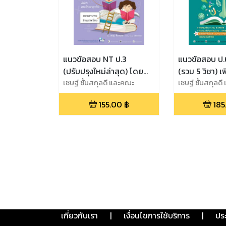
แนวข้อสอบ NT ป.3
แนวข้อสอบ ป.6
(ปรับปรุงใหม่ล่าสุด) โดย
(รวม 5 วิชา) เ
พ.ศ. พัฒนา
เชษฐ์ ชั้นสกุลดี และคณะ
Gifted / EP 
เชษฐ์ ชั้นสกุลด
พ.ศ.พัฒนา
155.00
฿
185
เกี่ยวกับเรา
|
เงื่อนไขการใช้บริการ
|
ปร