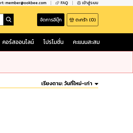
ort: member@ookbee.com
FAQ
เข้าสู่ระบบ
จัดการอีบุ๊ก
ตะกร้า
(
0
)
คอร์สออนไลน์
โปรโมชั่น
คะแนนสะสม
เรียงตาม:
วันที่ใหม่-เก่า