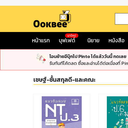
มาใหม่
หน้าแรก
บุฟเฟต์
นิยาย
หนังสือ
โอนย้ายอีบุ๊กไป Pinto ได้แล้ววันนี้ กดเลย
รับทันทีโค้ดลด ซื้อและอ่านได้ต่อเนื่องที่ Pi
เชษฐ์-ชั้นสกุลดี-และคณะ