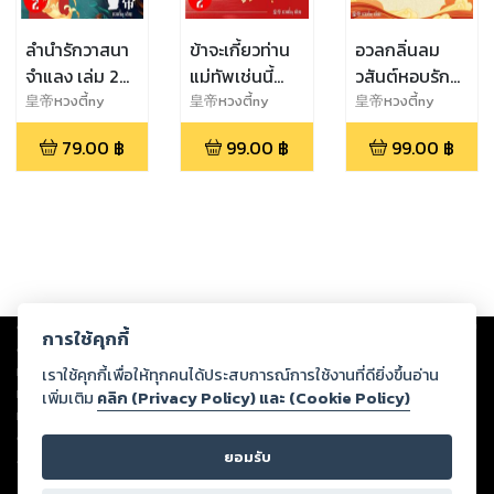
ลำนำรักวาสนา
ข้าจะเกี้ยวท่าน
อวลกลิ่นลม
จำแลง เล่ม 2
แม่ทัพเช่นนี้
วสันต์หอบรัก
(เล่มจบ)
เล่ม 2 (เล่มจบ)
เล่ม 1 (2 เล่ม
皇帝หวงตี้ny
皇帝หวงตี้ny
皇帝หวงตี้ny
จบ)
79.00
฿
99.00
฿
99.00
฿
Copyright ©
2026
Storylog Co., Ltd. - สตอรี่ล็อกขอสงวนสิทธิ์ไม่รับผิดชอบ
การใช้คุกกี้
ต่อผลงานหรือเนื้อหาใดที่อัปโหลดผ่านเว็บไซต์และปรากฏว่าละเมิดสิทธิใน
ทรัพย์สินทางปัญญาของบุคคลอื่นหรือขัดต่อกฎหมายและศีลธรรม ดังนั้น ผู้อ่าน
เราใช้คุกกี้เพื่อให้ทุกคนได้ประสบการณ์การใช้งานที่ดียิ่งขึ้นอ่าน
ทุกท่านโปรดใช้วิจารณญาณในการกลั่นกรองด้วยตนเอง และหากท่านพบว่าส่วน
เพิ่มเติม
คลิก (Privacy Policy) และ (Cookie Policy)
หนึ่งส่วนใดขัดต่อกฎหมายและศีลธรรม กรุณาแจ้งมายังบริษัท เพื่อทีมงานจะได้
ดำเนินการในทันที ทั้งนี้ ทางสตอรี่ล็อกขอสงวนลิขสิทธิ์ตามพระราชบัญญัติ
ยอมรับ
ลิขสิทธิ์ พ.ศ. 2537 (ฉบับล่าสุด)