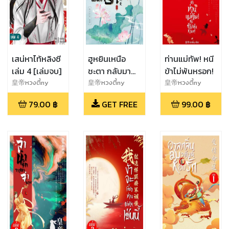
เสน่หาไท้หลิงซี
ฮูหยินเหนือ
ท่านแม่ทัพ! หนี
เล่ม 4 [เล่มจบ]
ชะตา กลับมา
ข้าไม่พ้นหรอก!
พลิกรัก (ตอน
皇帝หวงตี้ny
皇帝หวงตี้ny
皇帝หวงตี้ny
พิเศษ)
79.00
฿
GET FREE
99.00
฿