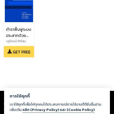
ตำราฟื้นฟูระบบ
ประสาทด้วย
เทคโนโลยี
วสุวัฒน์ กิติสม
ประยูรกุล,ภาริส
ก้าวหน้า
GET FREE
วงศ์แพทย์,วิษณุ กัม
ทรทิพย์
Copyright ©
2026
Storylog Co., Ltd. - สตอรี่ล็อกขอสงวนสิทธิ์ไม่รับผิดชอบ
การใช้คุกกี้
ต่อผลงานหรือเนื้อหาใดที่อัปโหลดผ่านเว็บไซต์และปรากฏว่าละเมิดสิทธิใน
ทรัพย์สินทางปัญญาของบุคคลอื่นหรือขัดต่อกฎหมายและศีลธรรม ดังนั้น ผู้อ่าน
เราใช้คุกกี้เพื่อให้ทุกคนได้ประสบการณ์การใช้งานที่ดียิ่งขึ้นอ่าน
ทุกท่านโปรดใช้วิจารณญาณในการกลั่นกรองด้วยตนเอง และหากท่านพบว่าส่วน
เพิ่มเติม
คลิก (Privacy Policy) และ (Cookie Policy)
หนึ่งส่วนใดขัดต่อกฎหมายและศีลธรรม กรุณาแจ้งมายังบริษัท เพื่อทีมงานจะได้