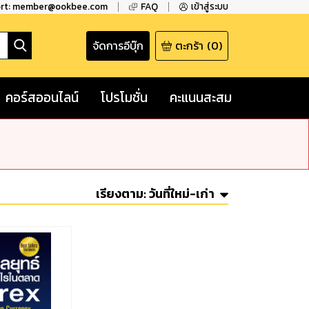
ort: member@ookbee.com
FAQ
เข้าสู่ระบบ
จัดการอีบุ๊ก
ตะกร้า
(
0
)
คอร์สออนไลน์
โปรโมชั่น
คะแนนสะสม
เรียงตาม:
วันที่ใหม่-เก่า