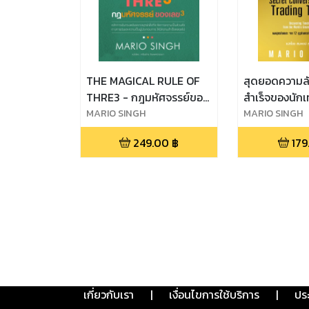
THE MAGICAL RULE OF
สุดยอดความล
THRE3 - กฎมหัศจรรย์ของ
สำเร็จของนัก
เลข3
MARIO SINGH
MARIO SINGH
249.00
฿
179
เกี่ยวกับเรา
|
เงื่อนไขการใช้บริการ
|
ปร