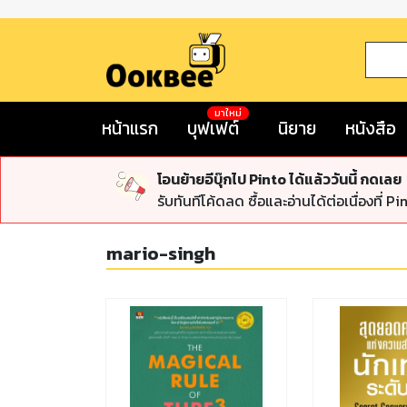
มาใหม่
หน้าแรก
บุฟเฟต์
นิยาย
หนังสือ
โอนย้ายอีบุ๊กไป Pinto ได้แล้ววันนี้ กดเลย
รับทันทีโค้ดลด ซื้อและอ่านได้ต่อเนื่องที่ Pi
mario-singh