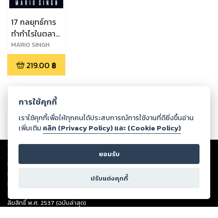
17 กลยุทธ์การ
ทำกำไรในตลาด
Forex
MARIO SINGH
219.00
฿
การใช้คุกกี้
เราใช้คุกกี้เพื่อให้ทุกคนได้ประสบการณ์การใช้งานที่ดียิ่งขึ้นอ่าน
เพิ่มเติม
คลิก (Privacy Policy) และ (Cookie Policy)
Copyright ©
2026
Storylog Co., Ltd. - สตอรี่ล็อกขอสงวนสิทธิ์ไม่รับผิดชอบ
ต่อผลงานหรือเนื้อหาใดที่อัปโหลดผ่านเว็บไซต์และปรากฏว่าละเมิดสิทธิใน
ยอมรับ
ทรัพย์สินทางปัญญาของบุคคลอื่นหรือขัดต่อกฎหมายและศีลธรรม ดังนั้น ผู้อ่าน
ทุกท่านโปรดใช้วิจารณญาณในการกลั่นกรองด้วยตนเอง และหากท่านพบว่าส่วน
ปรับแต่งคุกกี้
หนึ่งส่วนใดขัดต่อกฎหมายและศีลธรรม กรุณาแจ้งมายังบริษัท เพื่อทีมงานจะได้
ดำเนินการในทันที ทั้งนี้ ทางสตอรี่ล็อกขอสงวนลิขสิทธิ์ตามพระราชบัญญัติ
ลิขสิทธิ์ พ.ศ. 2537 (ฉบับล่าสุด)