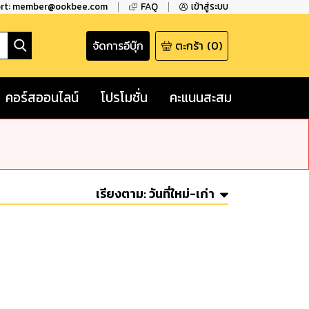
ort: member@ookbee.com
FAQ
เข้าสู่ระบบ
จัดการอีบุ๊ก
ตะกร้า
(
0
)
คอร์สออนไลน์
โปรโมชั่น
คะแนนสะสม
เรียงตาม:
วันที่ใหม่-เก่า