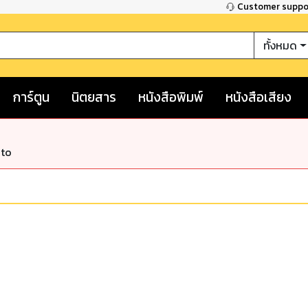
Customer supp
ทั้งหมด
การ์ตูน
นิตยสาร
หนังสือพิมพ์
หนังสือเสียง
nto