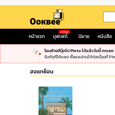
มาใหม่
หน้าแรก
บุฟเฟต์
นิยาย
หนังสือ
โอนย้ายอีบุ๊กไป Pinto ได้แล้ววันนี้ กดเลย
รับทันทีโค้ดลด ซื้อและอ่านได้ต่อเนื่องที่ Pi
ฮอแทย็อน