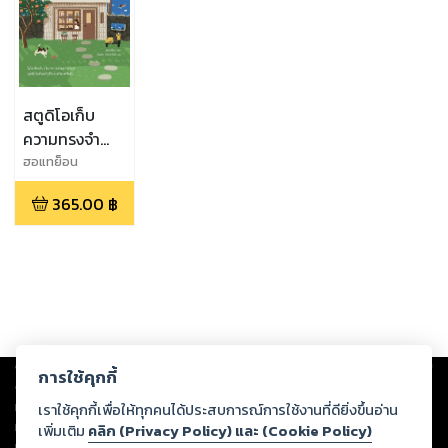
สตูดิโอเก็บ
ความทรงจำ
แห่งเกาะเชจู
ฮอแทย็อน
365.00
฿
Copyright ©
2026
Storylog Co., Ltd. - สตอรี่ล็อกขอสงวนสิทธิ์ไม่รับผิดชอบ
การใช้คุกกี้
ต่อผลงานหรือเนื้อหาใดที่อัปโหลดผ่านเว็บไซต์และปรากฏว่าละเมิดสิทธิใน
ทรัพย์สินทางปัญญาของบุคคลอื่นหรือขัดต่อกฎหมายและศีลธรรม ดังนั้น ผู้อ่าน
เราใช้คุกกี้เพื่อให้ทุกคนได้ประสบการณ์การใช้งานที่ดียิ่งขึ้นอ่าน
ทุกท่านโปรดใช้วิจารณญาณในการกลั่นกรองด้วยตนเอง และหากท่านพบว่าส่วน
เพิ่มเติม
คลิก (Privacy Policy) และ (Cookie Policy)
หนึ่งส่วนใดขัดต่อกฎหมายและศีลธรรม กรุณาแจ้งมายังบริษัท เพื่อทีมงานจะได้