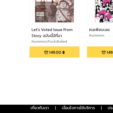
Let's Voted Issue From
คนเพียบเลย
Story ฉบับนี้มีที่มา
Nummon
Nummon,Puck,Boiled
Ice,Fah Sai,Tan-Star,The
149.00
฿
149
Duang,Whoo Are You
เกี่ยวกับเรา
|
เงื่อนไขการใช้บริการ
|
ปร