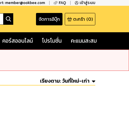
ort: member@ookbee.com
FAQ
เข้าสู่ระบบ
จัดการอีบุ๊ก
ตะกร้า
(
0
)
คอร์สออนไลน์
โปรโมชั่น
คะแนนสะสม
เรียงตาม:
วันที่ใหม่-เก่า