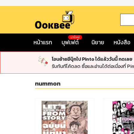
มาใหม่
หน้าแรก
บุฟเฟต์
นิยาย
หนังสือ
โอนย้ายอีบุ๊กไป Pinto ได้แล้ววันนี้ กดเลย
รับทันทีโค้ดลด ซื้อและอ่านได้ต่อเนื่องที่ Pi
nummon