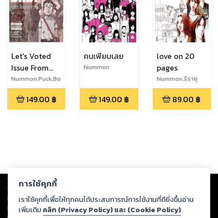
Let's Voted
คนเพียบเลย
love on 20
Issue From
pages
Nummon
Story ฉบับนี้มี
Nummon,Puck,Bo
Nummon,ธีรายุ
iled Ice,Fah
เศรษฐภักดี
ที่มา
149.00
฿
149.00
฿
89.00
฿
Sai,Tan-Star,The
Duang,Whoo Are
You
Copyright ©
2026
Storylog Co., Ltd. - สตอรี่ล็อกขอสงวนสิทธิ์ไม่รับผิดชอบ
การใช้คุกกี้
ต่อผลงานหรือเนื้อหาใดที่อัปโหลดผ่านเว็บไซต์และปรากฏว่าละเมิดสิทธิใน
ทรัพย์สินทางปัญญาของบุคคลอื่นหรือขัดต่อกฎหมายและศีลธรรม ดังนั้น ผู้อ่าน
เราใช้คุกกี้เพื่อให้ทุกคนได้ประสบการณ์การใช้งานที่ดียิ่งขึ้นอ่าน
ทุกท่านโปรดใช้วิจารณญาณในการกลั่นกรองด้วยตนเอง และหากท่านพบว่าส่วน
เพิ่มเติม
คลิก (Privacy Policy) และ (Cookie Policy)
หนึ่งส่วนใดขัดต่อกฎหมายและศีลธรรม กรุณาแจ้งมายังบริษัท เพื่อทีมงานจะได้