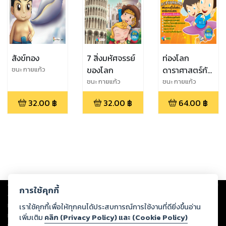
สังข์ทอง
7 สิ่งมหัศจรรย์
ท่องโลก
ของโลก
ดาราศาสตร์กับ
ชนะ กายแก้ว
นิทานกลุ่มดาว
ชนะ กายแก้ว
ชนะ กายแก้ว
32.00
฿
32.00
฿
64.00
฿
Copyright ©
2026
Storylog Co., Ltd. - สตอรี่ล็อกขอสงวนสิทธิ์ไม่รับผิดชอบ
การใช้คุกกี้
ต่อผลงานหรือเนื้อหาใดที่อัปโหลดผ่านเว็บไซต์และปรากฏว่าละเมิดสิทธิใน
ทรัพย์สินทางปัญญาของบุคคลอื่นหรือขัดต่อกฎหมายและศีลธรรม ดังนั้น ผู้อ่าน
เราใช้คุกกี้เพื่อให้ทุกคนได้ประสบการณ์การใช้งานที่ดียิ่งขึ้นอ่าน
ทุกท่านโปรดใช้วิจารณญาณในการกลั่นกรองด้วยตนเอง และหากท่านพบว่าส่วน
เพิ่มเติม
คลิก (Privacy Policy) และ (Cookie Policy)
หนึ่งส่วนใดขัดต่อกฎหมายและศีลธรรม กรุณาแจ้งมายังบริษัท เพื่อทีมงานจะได้