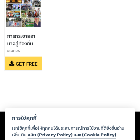
การกระจายอา
นาจสู่ท้องถิ่น
และการแก้ไข
ธเนศวร์
เจริญเมือง,ณัฐกร
รัฐธรรมนูญ
GET FREE
วิทิตานนท์
2550
Copyright ©
2026
Storylog Co., Ltd. - สตอรี่ล็อกขอสงวนสิทธิ์ไม่รับผิดชอบ
การใช้คุกกี้
ต่อผลงานหรือเนื้อหาใดที่อัปโหลดผ่านเว็บไซต์และปรากฏว่าละเมิดสิทธิใน
ทรัพย์สินทางปัญญาของบุคคลอื่นหรือขัดต่อกฎหมายและศีลธรรม ดังนั้น ผู้อ่าน
เราใช้คุกกี้เพื่อให้ทุกคนได้ประสบการณ์การใช้งานที่ดียิ่งขึ้นอ่าน
ทุกท่านโปรดใช้วิจารณญาณในการกลั่นกรองด้วยตนเอง และหากท่านพบว่าส่วน
เพิ่มเติม
คลิก (Privacy Policy) และ (Cookie Policy)
หนึ่งส่วนใดขัดต่อกฎหมายและศีลธรรม กรุณาแจ้งมายังบริษัท เพื่อทีมงานจะได้