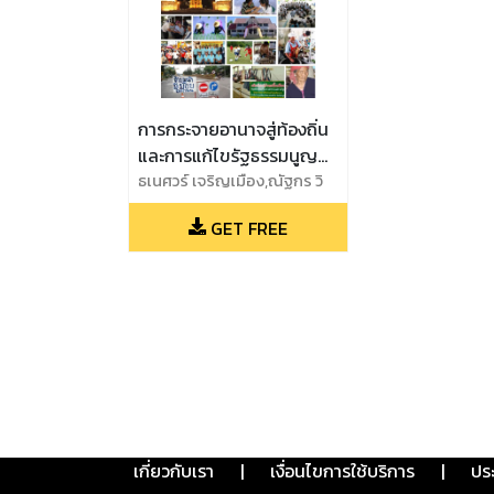
การกระจายอานาจสู่ท้องถิ่น
และการแก้ไขรัฐธรรมนูญ
2550
ธเนศวร์ เจริญเมือง,ณัฐกร วิ
ทิตานนท์
GET FREE
เกี่ยวกับเรา
|
เงื่อนไขการใช้บริการ
|
ปร