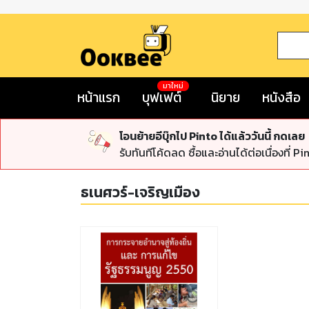
มาใหม่
หน้าแรก
บุฟเฟต์
นิยาย
หนังสือ
โอนย้ายอีบุ๊กไป Pinto ได้แล้ววันนี้ กดเลย
รับทันทีโค้ดลด ซื้อและอ่านได้ต่อเนื่องที่ Pi
ธเนศวร์-เจริญเมือง