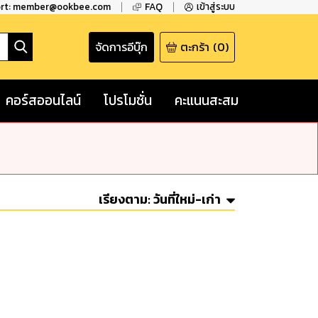
ort: member@ookbee.com
FAQ
เข้าสู่ระบบ
จัดการอีบุ๊ก
ตะกร้า
(
0
)
คอร์สออนไลน์
โปรโมชั่น
คะแนนสะสม
เรียงตาม:
วันที่ใหม่-เก่า