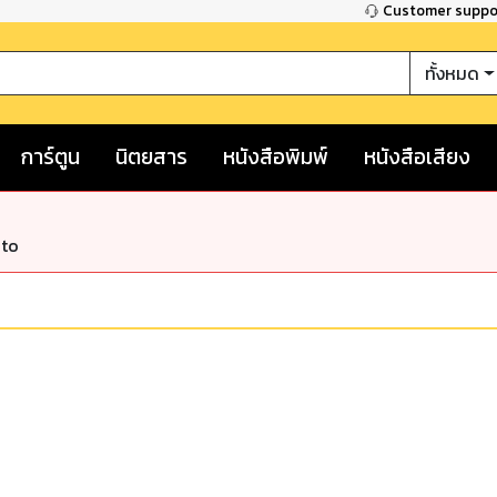
Customer supp
ทั้งหมด
การ์ตูน
นิตยสาร
หนังสือพิมพ์
หนังสือเสียง
nto