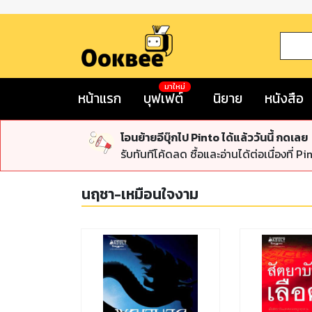
มาใหม่
หน้าแรก
บุฟเฟต์
นิยาย
หนังสือ
โอนย้ายอีบุ๊กไป Pinto ได้แล้ววันนี้ กดเลย
รับทันทีโค้ดลด ซื้อและอ่านได้ต่อเนื่องที่ Pi
นฤชา-เหมือนใจงาม