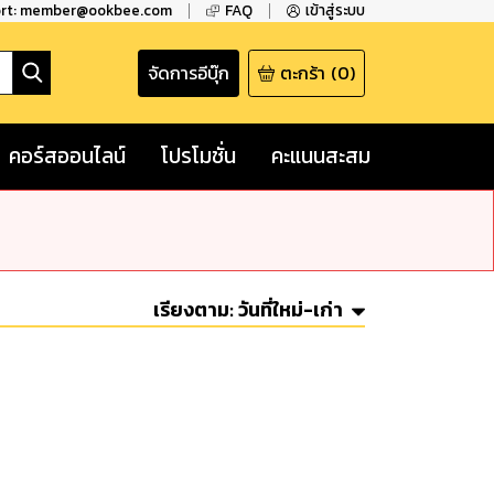
ort: member@ookbee.com
FAQ
เข้าสู่ระบบ
จัดการอีบุ๊ก
ตะกร้า
(
0
)
คอร์สออนไลน์
โปรโมชั่น
คะแนนสะสม
เรียงตาม:
วันที่ใหม่-เก่า