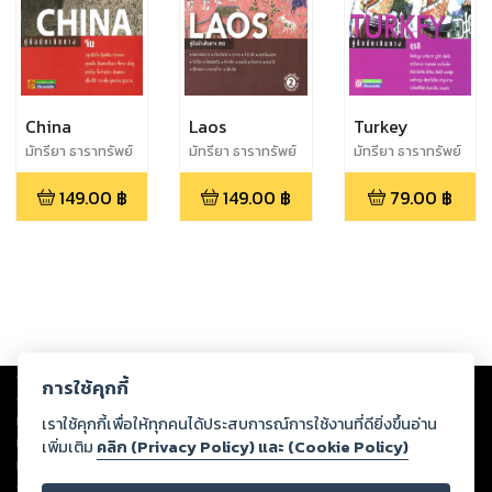
China
Laos
Turkey
มัทรียา ธาราทรัพย์
มัทรียา ธาราทรัพย์
มัทรียา ธาราทรัพย์
149.00
฿
149.00
฿
79.00
฿
Copyright ©
2026
Storylog Co., Ltd. - สตอรี่ล็อกขอสงวนสิทธิ์ไม่รับผิดชอบ
การใช้คุกกี้
ต่อผลงานหรือเนื้อหาใดที่อัปโหลดผ่านเว็บไซต์และปรากฏว่าละเมิดสิทธิใน
ทรัพย์สินทางปัญญาของบุคคลอื่นหรือขัดต่อกฎหมายและศีลธรรม ดังนั้น ผู้อ่าน
เราใช้คุกกี้เพื่อให้ทุกคนได้ประสบการณ์การใช้งานที่ดียิ่งขึ้นอ่าน
ทุกท่านโปรดใช้วิจารณญาณในการกลั่นกรองด้วยตนเอง และหากท่านพบว่าส่วน
เพิ่มเติม
คลิก (Privacy Policy) และ (Cookie Policy)
หนึ่งส่วนใดขัดต่อกฎหมายและศีลธรรม กรุณาแจ้งมายังบริษัท เพื่อทีมงานจะได้
ดำเนินการในทันที ทั้งนี้ ทางสตอรี่ล็อกขอสงวนลิขสิทธิ์ตามพระราชบัญญัติ