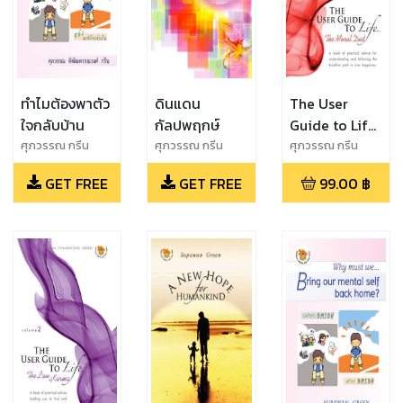
ทำไมต้องพาตัว
ดินแดน
The User
ใจกลับบ้าน
กัลปพฤกษ์
Guide to Life
The Moral
ศุภวรรณ กรีน
ศุภวรรณ กรีน
ศุภวรรณ กรีน
Diet
GET FREE
GET FREE
99.00
฿