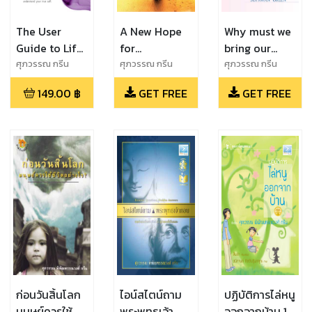
The User
A New Hope
Why must we
Guide to Life
for
bring our
The Law of
Humankind
mental self
ศุภวรรณ กรีน
ศุภวรรณ กรีน
ศุภวรรณ กรีน
Karma
back home
149.00
฿
GET FREE
GET FREE
ก่อนวันสิ้นโลก
ไอน์สไตน์ถาม
ปฏิบัติการไล่หนู
มนุษย์ควรใช้
พระพุทธเจ้า
ออกจากบ้าน 1