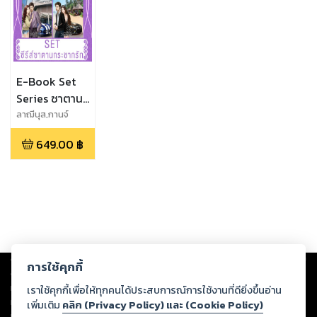
E-Book Set
Series ซาตาน
กระชากรัก
ลาฌีนุส,กานจ์
แก้ว,กรกวี,แพรพริ
649.00
฿
มา
Copyright ©
2026
Storylog Co., Ltd. - สตอรี่ล็อกขอสงวนสิทธิ์ไม่รับผิดชอบ
การใช้คุกกี้
ต่อผลงานหรือเนื้อหาใดที่อัปโหลดผ่านเว็บไซต์และปรากฏว่าละเมิดสิทธิใน
ทรัพย์สินทางปัญญาของบุคคลอื่นหรือขัดต่อกฎหมายและศีลธรรม ดังนั้น ผู้อ่าน
เราใช้คุกกี้เพื่อให้ทุกคนได้ประสบการณ์การใช้งานที่ดียิ่งขึ้นอ่าน
ทุกท่านโปรดใช้วิจารณญาณในการกลั่นกรองด้วยตนเอง และหากท่านพบว่าส่วน
เพิ่มเติม
คลิก (Privacy Policy) และ (Cookie Policy)
หนึ่งส่วนใดขัดต่อกฎหมายและศีลธรรม กรุณาแจ้งมายังบริษัท เพื่อทีมงานจะได้