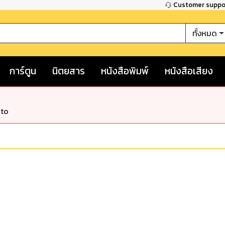
Customer supp
ทั้งหมด
การ์ตูน
นิตยสาร
หนังสือพิมพ์
หนังสือเสียง
nto