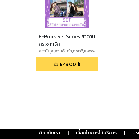
E-Book Set Series ซาตาน
กระชากรัก
ลาฌีนุส,กานจ์แก้ว,กรกวี,แพรพ
ริมา
649.00
฿
เกี่ยวกับเรา
|
เงื่อนไขการใช้บริการ
|
ปร