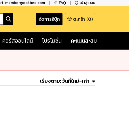
ort: member@ookbee.com
FAQ
เข้าสู่ระบบ
จัดการอีบุ๊ก
ตะกร้า
(
0
)
คอร์สออนไลน์
โปรโมชั่น
คะแนนสะสม
เรียงตาม:
วันที่ใหม่-เก่า