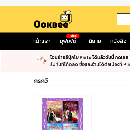
มาใหม่
หน้าแรก
บุฟเฟต์
นิยาย
หนังสือ
โอนย้ายอีบุ๊กไป Pinto ได้แล้ววันนี้ กดเลย
รับทันทีโค้ดลด ซื้อและอ่านได้ต่อเนื่องที่ Pi
กรกวี