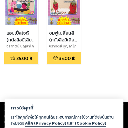
แอปเปิ้ลใจดี
ชมพู่เปลี่ยนสี
(หนังสือมีเสียง)
(หนังสือมีเสียง)
Kind Apple
Green Wax
จิราทิตย์ บุญลาโภ
จิราทิตย์ บุญลาโภ
Apple
35.00
฿
35.00
฿
Copyright ©
2026
Storylog Co., Ltd. - สตอรี่ล็อกขอสงวนสิทธิ์ไม่รับผิดชอบ
การใช้คุกกี้
ต่อผลงานหรือเนื้อหาใดที่อัปโหลดผ่านเว็บไซต์และปรากฏว่าละเมิดสิทธิใน
ทรัพย์สินทางปัญญาของบุคคลอื่นหรือขัดต่อกฎหมายและศีลธรรม ดังนั้น ผู้อ่าน
เราใช้คุกกี้เพื่อให้ทุกคนได้ประสบการณ์การใช้งานที่ดียิ่งขึ้นอ่าน
ทุกท่านโปรดใช้วิจารณญาณในการกลั่นกรองด้วยตนเอง และหากท่านพบว่าส่วน
เพิ่มเติม
คลิก (Privacy Policy) และ (Cookie Policy)
หนึ่งส่วนใดขัดต่อกฎหมายและศีลธรรม กรุณาแจ้งมายังบริษัท เพื่อทีมงานจะได้