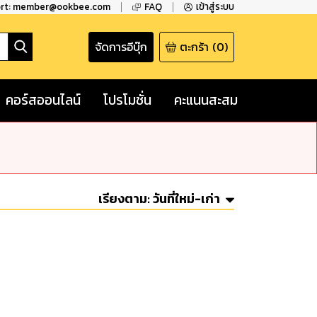
ort: member@ookbee.com
FAQ
เข้าสู่ระบบ
จัดการอีบุ๊ก
ตะกร้า
(
0
)
คอร์สออนไลน์
โปรโมชั่น
คะแนนสะสม
เรียงตาม:
วันที่ใหม่-เก่า