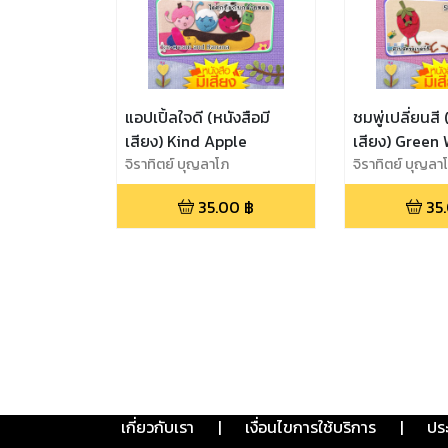
แอปเปิ้ลใจดี (หนังสือมี
ชมพู่เปลี่ยนสี 
เสียง) Kind Apple
เสียง) Green
จิราทิตย์ บุญลาโภ
จิราทิตย์ บุญลา
35.00
฿
35
เกี่ยวกับเรา
|
เงื่อนไขการใช้บริการ
|
ปร