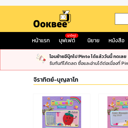
มาใหม่
หน้าแรก
บุฟเฟต์
นิยาย
หนังสือ
โอนย้ายอีบุ๊กไป Pinto ได้แล้ววันนี้ กดเลย
รับทันทีโค้ดลด ซื้อและอ่านได้ต่อเนื่องที่ Pi
จิราทิตย์-บุญลาโภ