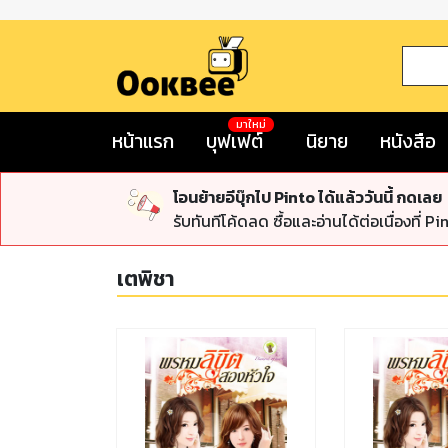
มาใหม่
หน้าแรก
บุฟเฟต์
นิยาย
หนังสือ
โอนย้ายอีบุ๊กไป Pinto ได้แล้ววันนี้ กดเลย
รับทันทีโค้ดลด ซื้อและอ่านได้ต่อเนื่องที่ Pi
เตพิชา