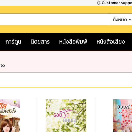
Customer supp
ทั้งหมด
การ์ตูน
นิตยสาร
หนังสือพิมพ์
หนังสือเสียง
nto