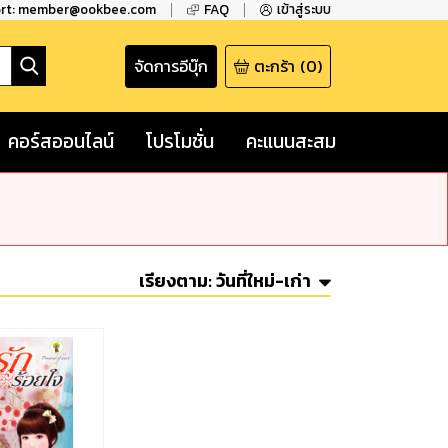
ort: member@ookbee.com
FAQ
เข้าสู่ระบบ
จัดการอีบุ๊ก
ตะกร้า
(
0
)
คอร์สออนไลน์
โปรโมชั่น
คะแนนสะสม
เรียงตาม:
วันที่ใหม่-เก่า