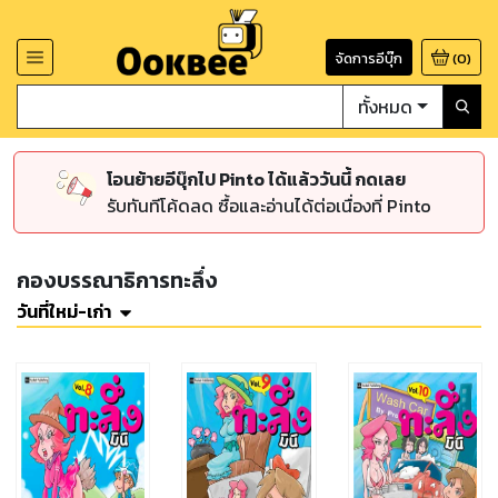
จัดการอีบุ๊ก
(
0
)
ทั้งหมด
โอนย้ายอีบุ๊กไป Pinto ได้แล้ววันนี้ กดเลย
รับทันทีโค้ดลด ซื้อและอ่านได้ต่อเนื่องที่ Pinto
กองบรรณาธิการทะลึ่ง
วันที่ใหม่-เก่า