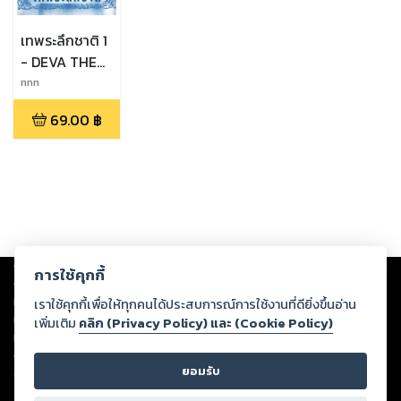
เทพระลึกชาติ 1
- DEVA THE
ORIGIN
nnn
69.00
฿
Copyright ©
2026
Storylog Co., Ltd. - สตอรี่ล็อกขอสงวนสิทธิ์ไม่รับผิดชอบ
การใช้คุกกี้
ต่อผลงานหรือเนื้อหาใดที่อัปโหลดผ่านเว็บไซต์และปรากฏว่าละเมิดสิทธิใน
ทรัพย์สินทางปัญญาของบุคคลอื่นหรือขัดต่อกฎหมายและศีลธรรม ดังนั้น ผู้อ่าน
เราใช้คุกกี้เพื่อให้ทุกคนได้ประสบการณ์การใช้งานที่ดียิ่งขึ้นอ่าน
ทุกท่านโปรดใช้วิจารณญาณในการกลั่นกรองด้วยตนเอง และหากท่านพบว่าส่วน
เพิ่มเติม
คลิก (Privacy Policy) และ (Cookie Policy)
หนึ่งส่วนใดขัดต่อกฎหมายและศีลธรรม กรุณาแจ้งมายังบริษัท เพื่อทีมงานจะได้
ดำเนินการในทันที ทั้งนี้ ทางสตอรี่ล็อกขอสงวนลิขสิทธิ์ตามพระราชบัญญัติ
ยอมรับ
ลิขสิทธิ์ พ.ศ. 2537 (ฉบับล่าสุด)