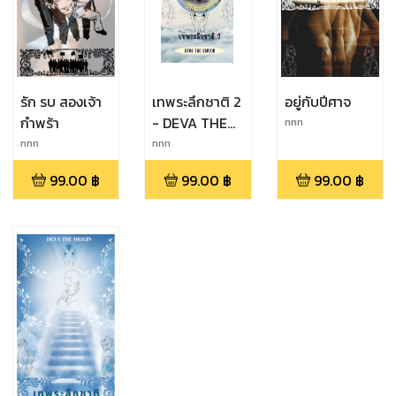
รัก รบ สองเจ้า
เทพระลึกชาติ 2
อยู่กับปีศาจ
กำพร้า
- DEVA THE
nnn
SAVOIR
nnn
nnn
99.00
฿
99.00
฿
99.00
฿