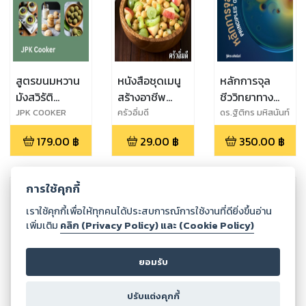
สูตรขนมหวาน
หนังสือชุดเมนู
หลักการจุล
มังสวิรัติ
สร้างอาชีพ
ชีววิทยาทาง
Delighted
อาหารวีแกน ทำ
อาหาร
JPK COOKER
ครัวอิ่มดี
ดร.ฐิติกร มหิสนันท์
Vegan
กินง่าย ทำขาย
179.00
฿
29.00
฿
350.00
฿
Dessert.
รวย
การใช้คุกกี้
เราใช้คุกกี้เพื่อให้ทุกคนได้ประสบการณ์การใช้งานที่ดียิ่งขึ้นอ่าน
เพิ่มเติม
คลิก (Privacy Policy) และ (Cookie Policy)
ยอมรับ
ปรับแต่งคุกกี้