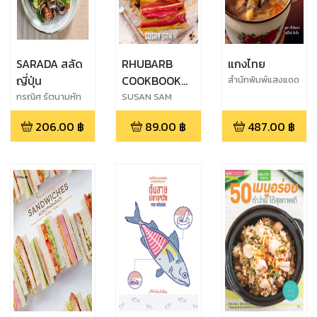
SARADA สลัด
RHUBARB
แกงไทย
ญี่ปุ่น
COOKBOOK
สำนักพิมพ์แสงแดด
FOR
กรณิศ รัตนามหัท
SUSAN SAM
ธนะ
BEGINNERS
206.00
฿
89.00
฿
487.00
฿
MADE EASY
STEP BY STEP
BOOK 2