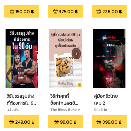
Asabe
150.00
฿
375.00
฿
226.00
฿
วิธีบรรลุรูปร่าง
วิธีทำคุกกี้
คู่มือครัวไทย
ที่ต้องการใน 90
ช็อกโกแลตชิพ
เล่ม 2
วัน
Chocolate
ศ.ไอเดีย
The Bless Bakery
Chefrin
เบลสเบเกอรี่ -
Chip Cookies
249.00
฿
99.00
฿
399.00
฿
คุกกี้ บราวนี่ เค้ก
โดย The Bless
Bakery