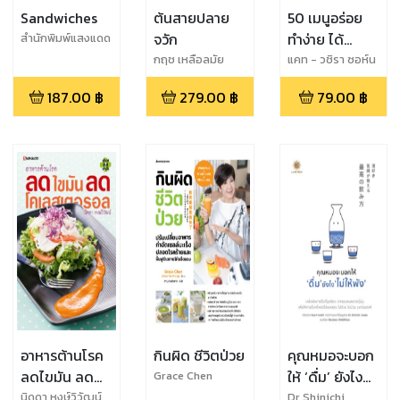
Sandwiches
ต้นสายปลาย
50 เมนูอร่อย
จวัก
ทำง่าย ได้
สำนักพิมพ์แสงแดด
สุขภาพดี
กฤช เหลือลมัย
แคท - วชิรา ซอห์น
187.00
฿
279.00
฿
79.00
฿
อาหารต้านโรค
กินผิด ชีวิตป่วย
คุณหมอจะบอก
ลดไขมัน ลด
ให้ ‘ดื่ม’ ยังไง
Grace Chen
โคเลสเตอรอล
‘ไม่ให้พัง’
นิดดา หงษ์วิวัฒน์
Dr Shinichi