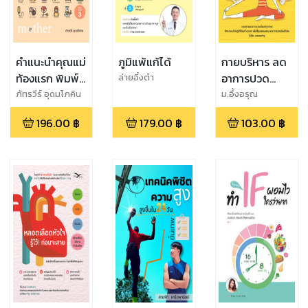
คำแนะนำคุณแม่
ภูมิแพ้แก้ได้
กายบริหาร ลด
ท้องแรก พิมพ์
อาการปวด
ล่ายอิ๋งต๋า
ครั้งที่ 3
เมื่อย
ภัทรวีร์ อุดมโภคิน
ม.อึ้งอรุณ
196.00
฿
179.00
฿
103.00
฿