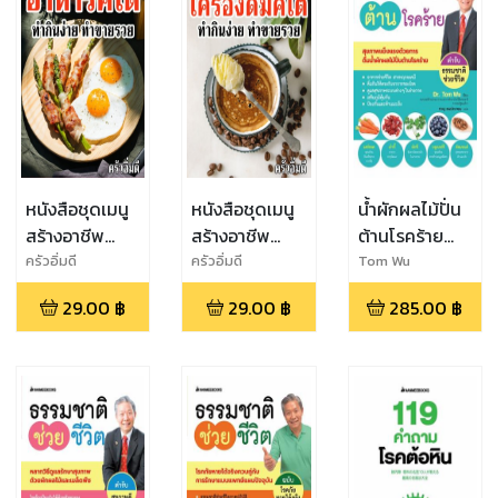
หนังสือชุดเมนู
หนังสือชุดเมนู
น้ำผักผลไม้ปั่น
สร้างอาชีพ
สร้างอาชีพ
ต้านโรคร้าย
อาหารคีโต ทำ
เครื่องดื่มคีโต
(ปกใหม่) (eb)
ครัวอิ่มดี
ครัวอิ่มดี
Tom Wu
กินง่าย ทำขาย
ทำกินง่าย ทำ
29.00
฿
29.00
฿
285.00
฿
รวย
ขายรวย