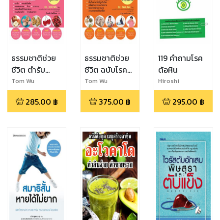
ธรรมชาติช่วย
ธรรมชาติช่วย
119 คำถามโรค
ชีวิต ตำรับ
ชีวิต ฉบับโรค
ต้อหิน
สุขภาพดี (eb)
ภัยหายได้จริง
Tom Wu
Tom Wu
Hiroshi
Ohguro,Yasuhiro,
(eb)
285.00
฿
375.00
฿
295.00
฿
Shinmei,Rui
Hiramatsu,Daisu
ke Shiba