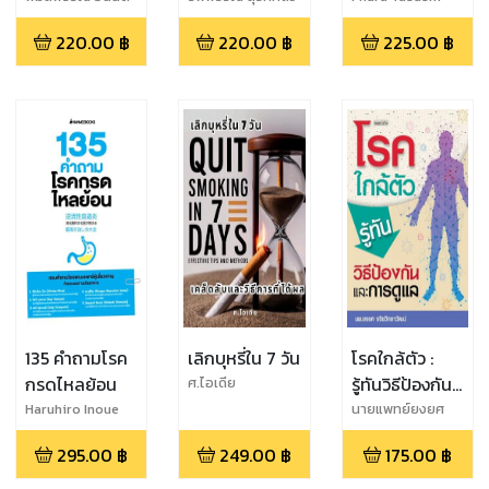
กิจไพศาล
รกุล
โพรงกระดูกสัน
220.00
฿
220.00
฿
225.00
฿
หลังตีบแคบ
135 คำถามโรค
เลิกบุหรี่ใน 7 วัน
โรคใกล้ตัว :
กรดไหลย้อน
รู้ทันวิธีป้องกัน
ศ.ไอเดีย
และการดูแล
Haruhiro Inoue
นายแพทย์ยงยศ
จริยวิทยาวัฒน์
295.00
฿
249.00
฿
175.00
฿