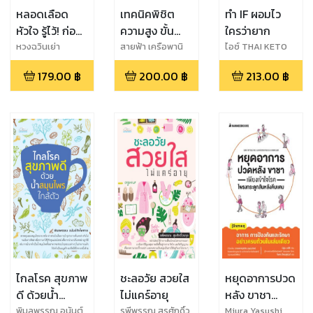
หลอดเลือด
เทคนิคพิชิต
ทำ IF ผอมไว
หัวใจ รู้ไว้! ก่อน
ความสูง ขั้น
ใครว่ายาก
จะสาย
เทพ
หวงฉวินเย่า
สายฟ้า เครือพานิ
ไอซ์ THAI KETO
ชย์
PAL
179.00
฿
200.00
฿
213.00
฿
ไกลโรค สุขภาพ
ชะลอวัย สวยใส
หยุดอาการปวด
ดี ด้วยน้ำ
ไม่แคร์อายุ
หลัง ขาชา
สมุนไพรใกล้ตัว
เพียงเข้าใจโรค
พิมลพรรณ อนันต์
รพีพรรณ สุรศักดิ์ว
Miura Yasushi