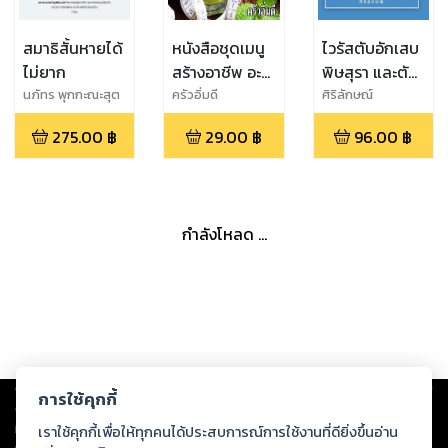
สมาธิสั้นหายได้
หนังสือชุดเมนู
ไวรัสตับอักเสบ
ไม่ยาก
สร้างอาชีพ อะโว
พิษสุรา และตับ
คาโด ทำกินง่าย
แข็ง
นภัทร พุกกะณะสุต
ครัวอิ่มดี
ศิริลักษณ์
ทำขายรวย
275.00
฿
29.00
฿
96.00
฿
กำลังโหลด ...
Copyright ©
2026
Storylog Co., Ltd. - สตอรี่ล็อกขอสงวนสิทธิ์ไม่รับผิดชอบ
การใช้คุกกี้
ต่อผลงานหรือเนื้อหาใดที่อัปโหลดผ่านเว็บไซต์และปรากฏว่าละเมิดสิทธิใน
ทรัพย์สินทางปัญญาของบุคคลอื่นหรือขัดต่อกฎหมายและศีลธรรม ดังนั้น ผู้อ่าน
เราใช้คุกกี้เพื่อให้ทุกคนได้ประสบการณ์การใช้งานที่ดียิ่งขึ้นอ่าน