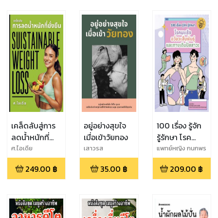
เคล็ดลับสู่การ
อยู่อย่างสุขใจ
100 เรื่อง รู้จัก
ลดน้ำหนักที่
เมื่อเข้าวัยทอง
รู้รักษา โรค
ยั่งยืน
มะเร็งอวัยวะ
ศ.ไอเดีย
เสาวรส
แพทย์หญิง กนกพร
ทอง
สืบพันธุ์และทาง
249.00
฿
35.00
฿
209.00
฿
เลิศ,ศาสตราจารย์
เดินปัสสาวะ
นายแพทย์ ชวลิต
เลิศบุษยานุกูล