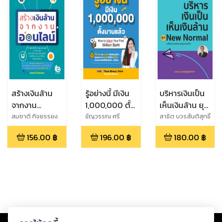
สร้างเงินล้าน
รู้อย่างนี้ มีเงิน
บริหารเงินเป็น
จากงาน
1,000,000 ตั้ง
เห็นเงินล้าน ยุค
ออนไลน์
นานแล้ว พิมพ์
New Normal
สมชาติ กิจยรรยง
ธัญวรรณ ศรี
สาธิต บวรสันติสุทธิ์
จันทรา
CFP
ครั้งที่ 3
156.00
฿
196.00
฿
180.00
฿
Copyright ©
2026
Storylog Co., Ltd. - สตอรี่ล็อกขอสงวนสิทธิ์ไม่รับผิดชอบ