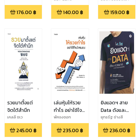
176.00
฿
140.00
฿
159.00
฿
รวยมาตั้งแต่
เล่นหุ้นให้รวย
ยิงแอดฯ สาย
จิตใต้สำนึก
กำไร อย่าใช้ใจ
Data ดังและ
นำสมอง
รวยมากจาก
เคลลี ชเว
พัคจงซอก
ยุทธรัฐ ช่างสี
การตลาด
245.00
฿
235.00
฿
236.00
฿
ออนไลน์