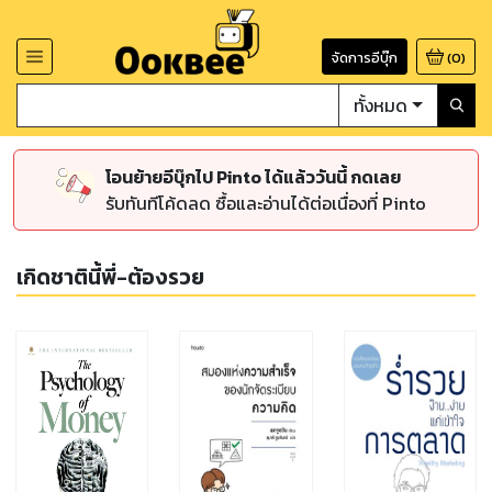
จัดการอีบุ๊ก
(
0
)
ทั้งหมด
โอนย้ายอีบุ๊กไป Pinto ได้แล้ววันนี้ กดเลย
รับทันทีโค้ดลด ซื้อและอ่านได้ต่อเนื่องที่ Pinto
เกิดชาตินี้พี่-ต้องรวย