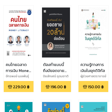
คนไทยฉลาด
ต้องทำแบบนี้
ความรู้ทางการ
การเงิน Money
ถึงมียอดขาย
เงินในยุคดิจิทัล
Literacy (ฉบับ
20 ล้านต่อ
จักรพงษ์ เมษพันธุ์
ปิยลักษณ์ อุดมชาติ
ผู้ช่วยศาสตราจารย์
และ ศักดา สรรพ
ดร.กนกกาญจน์
อัปเดต) (PDF)
เดือน
229.00
฿
196.00
฿
150.00
฿
ปัญญาวงศ์ และ
เสน่ห์ นมะหุต
ถนอม เกตุเอม