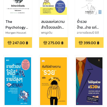
The
สมองแห่งความ
ร่ำรวย
Psychology
สำเร็จของนัก
ง๊าย...ง่าย แค่
of Money
จัดระเบียบความ
เข้าใจ การ
Morgan Housel
พกจูฮวัน
อาจารย์แชมป์ ธิติ
พล เทียมจันทร์
จิตวิทยาว่าด้วย
คิด
ตลาด
247.00
฿
275.00
฿
399.00
฿
เงิน
Wealthy
Marketing