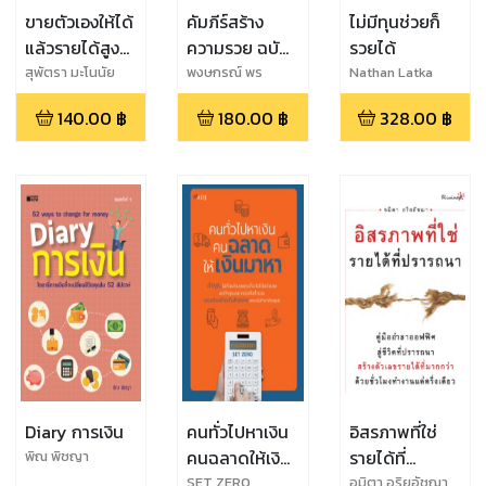
ขายตัวเองให้ได้
คัมภีร์สร้าง
ไม่มีทุนช่วยก็
แล้วรายได้สูงๆ
ความรวย ฉบับ
รวยได้
จะตามมา
คนไม่เอาถ่าน
สุพัตรา มะโนนัย
พงษกรณ์ พร
Nathan Latka
ไพศาล
140.00
฿
180.00
฿
328.00
฿
Diary การเงิน
คนทั่วไปหาเงิน
อิสรภาพที่ใช่
คนฉลาดให้เงิน
รายได้ที่
พิณ พิชญา
มาหา
ปรารถนา
SET ZERO
อมิตา อริยอัชฌา