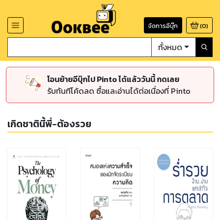
จัดการอีบุ๊ก
(
0
)
ทั้งหมด
โอนย้ายอีบุ๊กไป Pinto ได้แล้ววันนี้ กดเลย
รับทันทีโค้ดลด ซื้อและอ่านได้ต่อเนื่องที่ Pinto
เกิดชาตินี้พี่-ต้องรวย