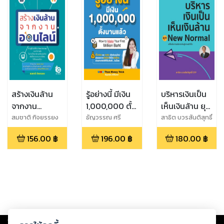
สร้างเงินล้าน
รู้อย่างนี้ มีเงิน
บริหารเงินเป็น
จากงาน
1,000,000 ตั้ง
เห็นเงินล้าน ยุค
ออนไลน์
นานแล้ว พิมพ์
New Normal
สมชาติ กิจยรรยง
ธัญวรรณ ศรี
สาธิต บวรสันติสุทธิ์
จันทรา
CFP
ครั้งที่ 3
156.00
฿
196.00
฿
180.00
฿
Copyright ©
2026
Storylog Co., Ltd. - สตอรี่ล็อกขอสงวนสิทธิ์ไม่รับผิดชอบ