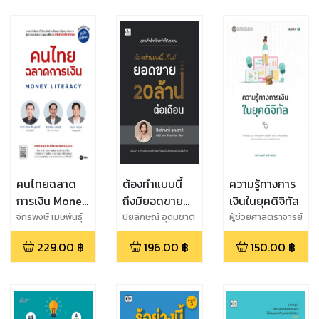
คนไทยฉลาด
ต้องทำแบบนี้
ความรู้ทางการ
การเงิน Money
ถึงมียอดขาย
เงินในยุคดิจิทัล
Literacy (ฉบับ
20 ล้านต่อ
จักรพงษ์ เมษพันธุ์
ปิยลักษณ์ อุดมชาติ
ผู้ช่วยศาสตราจารย์
และ ศักดา สรรพ
ดร.กนกกาญจน์
อัปเดต) (PDF)
เดือน
229.00
฿
196.00
฿
150.00
฿
ปัญญาวงศ์ และ
เสน่ห์ นมะหุต
ถนอม เกตุเอม