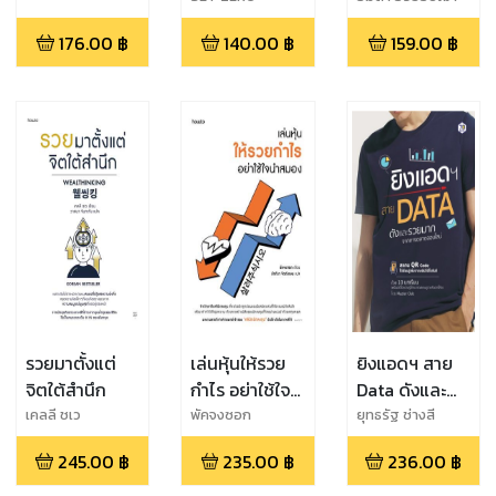
176.00
฿
140.00
฿
159.00
฿
รวยมาตั้งแต่
เล่นหุ้นให้รวย
ยิงแอดฯ สาย
จิตใต้สำนึก
กำไร อย่าใช้ใจ
Data ดังและ
นำสมอง
รวยมากจาก
เคลลี ชเว
พัคจงซอก
ยุทธรัฐ ช่างสี
การตลาด
245.00
฿
235.00
฿
236.00
฿
ออนไลน์