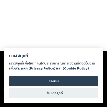
Copyright ©
2026
Storylog Co., Ltd. - สตอรี่ล็อกขอสงวนสิทธิ์ไม่รับผิดชอบ
การใช้คุกกี้
ต่อผลงานหรือเนื้อหาใดที่อัปโหลดผ่านเว็บไซต์และปรากฏว่าละเมิดสิทธิใน
ทรัพย์สินทางปัญญาของบุคคลอื่นหรือขัดต่อกฎหมายและศีลธรรม ดังนั้น ผู้อ่าน
เราใช้คุกกี้เพื่อให้ทุกคนได้ประสบการณ์การใช้งานที่ดียิ่งขึ้นอ่าน
ทุกท่านโปรดใช้วิจารณญาณในการกลั่นกรองด้วยตนเอง และหากท่านพบว่าส่วน
เพิ่มเติม
คลิก (Privacy Policy) และ (Cookie Policy)
หนึ่งส่วนใดขัดต่อกฎหมายและศีลธรรม กรุณาแจ้งมายังบริษัท เพื่อทีมงานจะได้
ดำเนินการในทันที ทั้งนี้ ทางสตอรี่ล็อกขอสงวนลิขสิทธิ์ตามพระราชบัญญัติ
ยอมรับ
ลิขสิทธิ์ พ.ศ. 2537 (ฉบับล่าสุด)
For support: member@ookbee.com
ปรับแต่งคุกกี้
Version
1.3.17